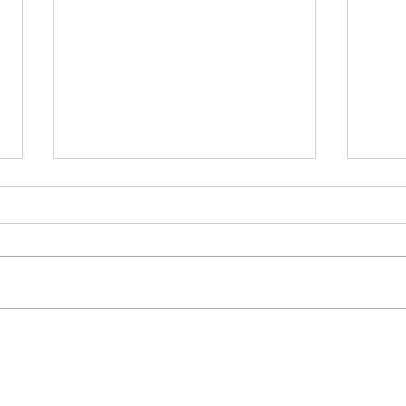
La vida sin ti...
El po