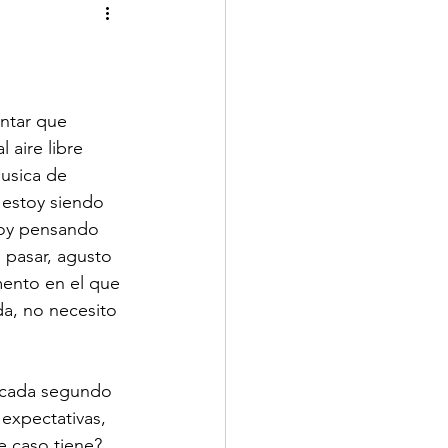
ontar que 
 aire libre 
musica de 
 estoy siendo 
toy pensando 
 pasar, agusto 
mento en el que 
da, no necesito 
n cada segundo 
expectativas, 
 caso tiene? 