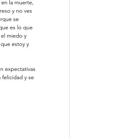
en la muerte, 
reso y no ves 
orque se 
que es lo que 
 el miedo y 
 que estoy y 
in expectativas 
felicidad y se 