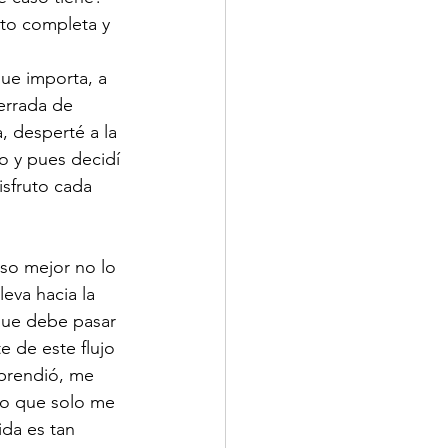
nto completa y 
ue importa, a 
errada de 
, desperté a la 
ro y pues decidí 
isfruto cada 
so mejor no lo 
leva hacia la 
que debe pasar 
 de este flujo 
rprendió, me 
do que solo me 
da es tan 