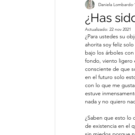
Daniela Lombardo
¿Has sido
Actualizado:
22 nov 2021
¿Para ustedes su obje
ahorita soy feliz sol
bajo los árboles con 
fondo, viento liger
consciente de que s
en el futuro solo es
con lo que me gusta
estuve inmensamente 
nada y no quiero na
¿Saben que esto lo d
de existencia en el 
sin miedos porque no